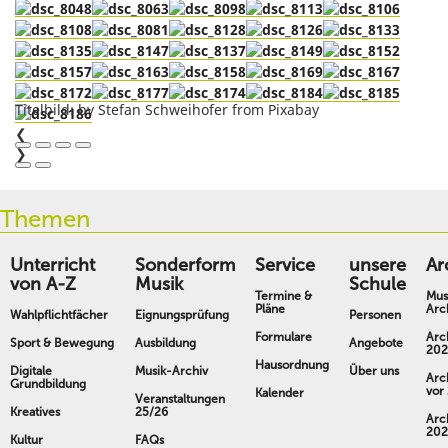
Titelbild: by Stefan Schweihofer from Pixabay
❮
❯
Themen
Unterricht
Sonderform
Service
unsere
Ar
von A-Z
Musik
Schule
Termine &
Mus
Pläne
Arc
Wahlpflichtfächer
Eignungsprüfung
Personen
Formulare
Arc
Sport & Bewegung
Ausbildung
Angebote
202
Hausordnung
Digitale
Musik-Archiv
Über uns
Arc
Grundbildung
vor
Kalender
Veranstaltungen
Kreatives
25/26
Arc
202
Kultur
FAQs