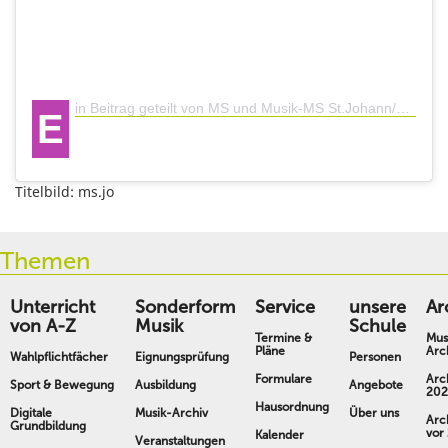
in Beitrag geteilt von MS und Musik-MS St.Johann/Pg. (@ms_stjohann)
E
Titelbild: ms.jo
Themen
Unterricht
Sonderform
Service
unsere
Ar
von A-Z
Musik
Schule
Termine &
Mus
Pläne
Arc
Wahlpflichtfächer
Eignungsprüfung
Personen
Formulare
Arc
Sport & Bewegung
Ausbildung
Angebote
202
Hausordnung
Digitale
Musik-Archiv
Über uns
Arc
Grundbildung
vor
Kalender
Veranstaltungen