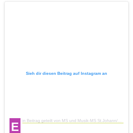
Sieh dir diesen Beitrag auf Instagram an
in Beitrag geteilt von MS und Musik-MS St.Johann/Pg. (@ms_stjohann)
E