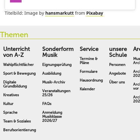
Titelbild: Image by
hansmarkutt
from
Pixabay
Themen
Unterricht
Sonderform
Service
unsere
Ar
von A-Z
Musik
Schule
Termine &
Mus
Pläne
Arc
Wahlpflichtfächer
Eignungsprüfung
Personen
Formulare
Arc
Sport & Bewegung
Ausbildung
Angebote
202
Hausordnung
Digitale
Musik-Archiv
Über uns
Arc
Grundbildung
vor
Kalender
Veranstaltungen
Kreatives
25/26
Arc
202
Kultur
FAQs
Sprache
Anmeldung
Musikklasse
2026/27
Team & Soziales
Berufsorientierung