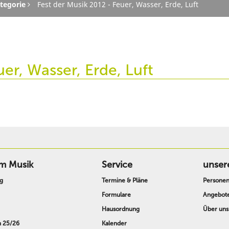
tegorie
Fest der Musik 2012 - Feuer, Wasser, Erde, Luft
er, Wasser, Erde, Luft
m Musik
Service
unser
g
Termine & Pläne
Persone
Formulare
Angebot
Hausordnung
Über uns
n 25/26
Kalender