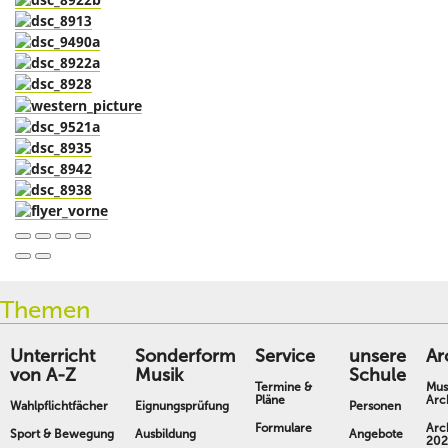
Themen
Unterricht
Sonderform
Service
unsere
Ar
von A-Z
Musik
Schule
Termine &
Mus
Pläne
Arc
Wahlpflichtfächer
Eignungsprüfung
Personen
Formulare
Arc
Sport & Bewegung
Ausbildung
Angebote
202