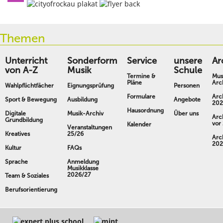
Themen
Unterricht
Sonderform
Service
unsere
Ar
von A-Z
Musik
Schule
Termine &
Mus
Pläne
Arc
Wahlpflichtfächer
Eignungsprüfung
Personen
Formulare
Arc
Sport & Bewegung
Ausbildung
Angebote
202
Hausordnung
Digitale
Musik-Archiv
Über uns
Arc
Grundbildung
vor
Kalender
Veranstaltungen
Kreatives
25/26
Arc
202
Kultur
FAQs
Sprache
Anmeldung
Musikklasse
2026/27
Team & Soziales
Berufsorientierung