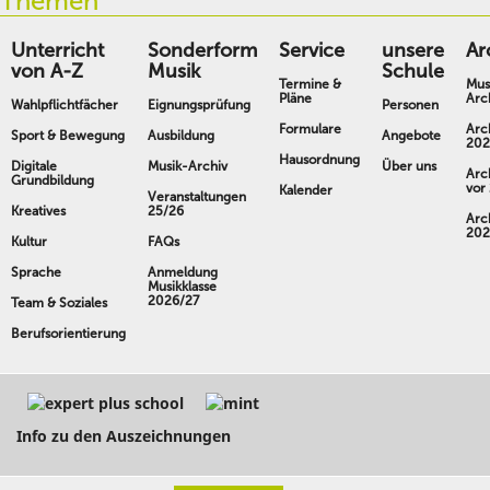
Themen
Unterricht
Sonderform
Service
unsere
Ar
von A-Z
Musik
Schule
Termine &
Mus
Pläne
Arc
Wahlpflichtfächer
Eignungsprüfung
Personen
Formulare
Arc
Sport & Bewegung
Ausbildung
Angebote
202
Hausordnung
Digitale
Musik-Archiv
Über uns
Arc
Grundbildung
vor
Kalender
Veranstaltungen
Kreatives
25/26
Arc
202
Kultur
FAQs
Sprache
Anmeldung
Musikklasse
2026/27
Team & Soziales
Berufsorientierung
Info zu den Auszeichnungen