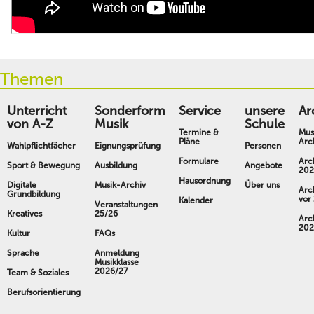
Themen
Unterricht
Sonderform
Service
unsere
Ar
von A-Z
Musik
Schule
Termine &
Mus
Pläne
Arc
Wahlpflichtfächer
Eignungsprüfung
Personen
Formulare
Arc
Sport & Bewegung
Ausbildung
Angebote
202
Hausordnung
Digitale
Musik-Archiv
Über uns
Arc
Grundbildung
vor
Kalender
Veranstaltungen
Kreatives
25/26
Arc
202
Kultur
FAQs
Sprache
Anmeldung
Musikklasse
2026/27
Team & Soziales
Berufsorientierung