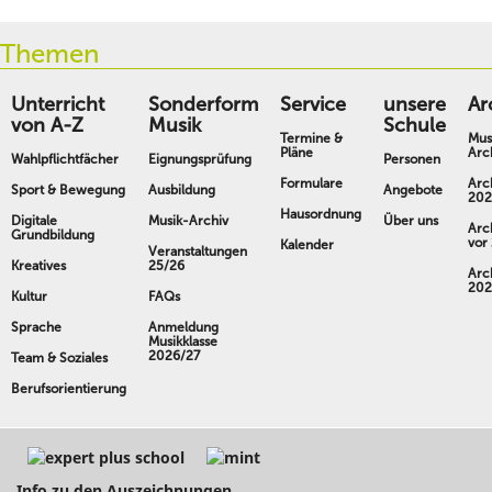
Themen
Unterricht
Sonderform
Service
unsere
Ar
von A-Z
Musik
Schule
Termine &
Mus
Pläne
Arc
Wahlpflichtfächer
Eignungsprüfung
Personen
Formulare
Arc
Sport & Bewegung
Ausbildung
Angebote
202
Hausordnung
Digitale
Musik-Archiv
Über uns
Arc
Grundbildung
vor
Kalender
Veranstaltungen
Kreatives
25/26
Arc
202
Kultur
FAQs
Sprache
Anmeldung
Musikklasse
2026/27
Team & Soziales
Berufsorientierung
Info zu den Auszeichnungen