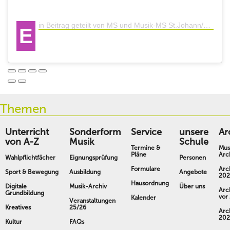
in Beitrag geteilt von MS und Musik-MS St.Johann/Pg. (@ms_stjohann)
E
Themen
Unterricht
Sonderform
Service
unsere
Ar
von A-Z
Musik
Schule
Termine &
Mus
Pläne
Arc
Wahlpflichtfächer
Eignungsprüfung
Personen
Formulare
Arc
Sport & Bewegung
Ausbildung
Angebote
202
Hausordnung
Digitale
Musik-Archiv
Über uns
Arc
Grundbildung
vor
Kalender
Veranstaltungen
Kreatives
25/26
Arc
202
Kultur
FAQs