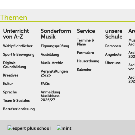
Themen
Unterricht
Sonderform
Service
unsere
Ar
von A-Z
Musik
Schule
Termine &
Mus
Pläne
Arc
Wahlpflichtfächer
Eignungsprüfung
Personen
Formulare
Arc
Sport & Bewegung
Ausbildung
Angebote
202
Hausordnung
Digitale
Musik-Archiv
Über uns
Arc
Grundbildung
vor
Kalender
Veranstaltungen
Kreatives
25/26
Arc
202
Kultur
FAQs
Sprache
Anmeldung
Musikklasse
2026/27
Team & Soziales
Berufsorientierung