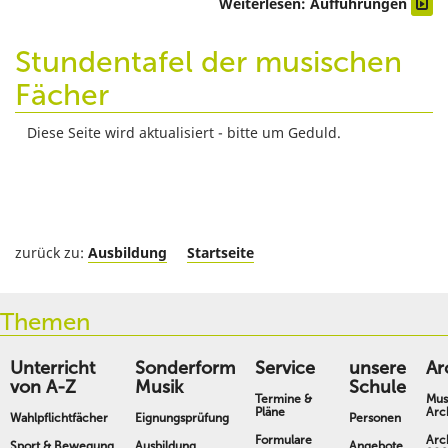
Weiterlesen: Aufführungen
Stundentafel der musischen
Fächer
Diese Seite wird aktualisiert - bitte um Geduld.
zurück zu:
Ausbildung
Startseite
Themen
Unterricht
Sonderform
Service
unsere
Ar
von A-Z
Musik
Schule
Termine &
Mus
Pläne
Arc
Wahlpflichtfächer
Eignungsprüfung
Personen
Formulare
Arc
Sport & Bewegung
Ausbildung
Angebote