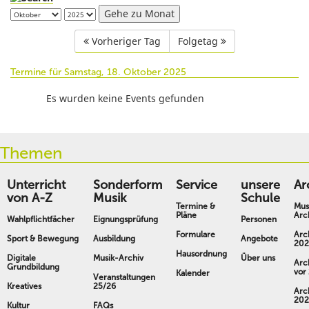
Gehe zu Monat
Vorheriger Tag
Folgetag
Termine für Samstag, 18. Oktober 2025
Es wurden keine Events gefunden
Themen
Unterricht
Sonderform
Service
unsere
Ar
von A-Z
Musik
Schule
Termine &
Mus
Pläne
Arc
Wahlpflichtfächer
Eignungsprüfung
Personen
Formulare
Arc
Sport & Bewegung
Ausbildung
Angebote
202
Hausordnung
Digitale
Musik-Archiv
Über uns
Arc
Grundbildung
vor
Kalender
Veranstaltungen
Kreatives
25/26
Arc
202
Kultur
FAQs