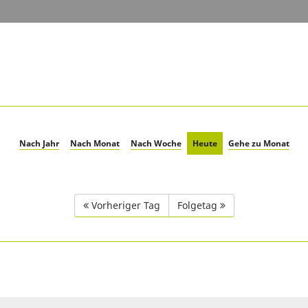
Nach Jahr
Nach Monat
Nach Woche
Heute
Gehe zu Monat
Vorheriger Tag
Folgetag