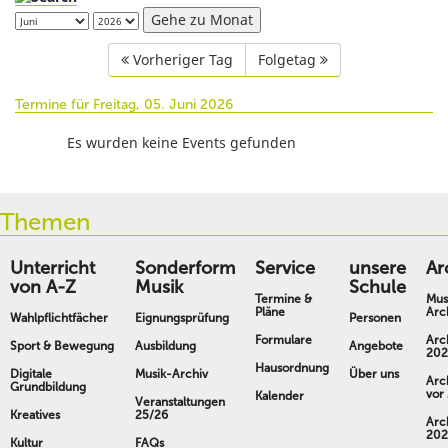
Gehe zu Monat
Vorheriger Tag
Folgetag
Termine für Freitag, 05. Juni 2026
Es wurden keine Events gefunden
Themen
Unterricht
Sonderform
Service
unsere
Ar
von A-Z
Musik
Schule
Termine &
Mus
Pläne
Arc
Wahlpflichtfächer
Eignungsprüfung
Personen
Formulare
Arc
Sport & Bewegung
Ausbildung
Angebote
202
Hausordnung
Digitale
Musik-Archiv
Über uns
Arc
Grundbildung
vor
Kalender
Veranstaltungen
Kreatives
25/26
Arc
202
Kultur
FAQs