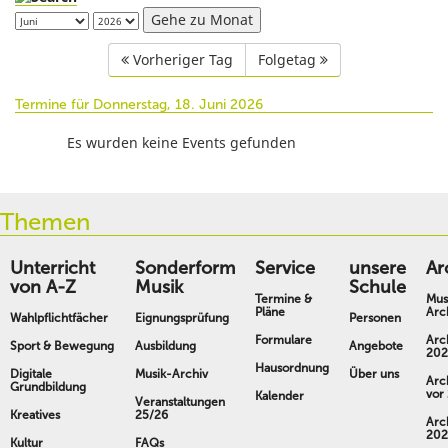
Gehe zu Monat
Vorheriger Tag
Folgetag
Termine für Donnerstag, 18. Juni 2026
Es wurden keine Events gefunden
Themen
Unterricht
Sonderform
Service
unsere
Ar
von A-Z
Musik
Schule
Termine &
Mus
Pläne
Arc
Wahlpflichtfächer
Eignungsprüfung
Personen
Formulare
Arc
Sport & Bewegung
Ausbildung
Angebote
202
Hausordnung
Digitale
Musik-Archiv
Über uns
Arc
Grundbildung
vor
Kalender
Veranstaltungen
Kreatives
25/26
Arc
202
Kultur
FAQs