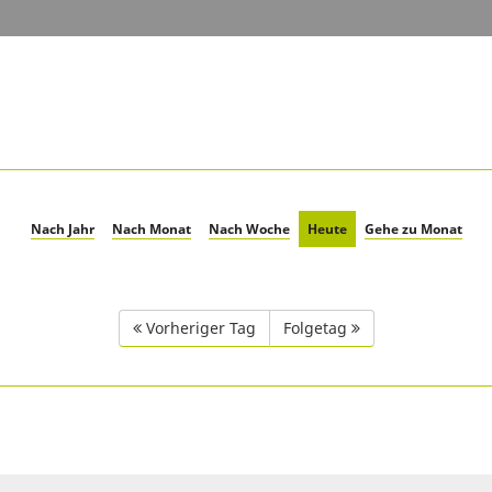
Nach Jahr
Nach Monat
Nach Woche
Heute
Gehe zu Monat
Vorheriger Tag
Folgetag