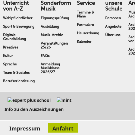
Unterricht
Sonderform
Service
unsere
Ar
von A-Z
Musik
Schule
Termine &
Mus
Pläne
Arc
Wahlpflichtfächer
Eignungsprüfung
Personen
Formulare
Arc
Sport & Bewegung
Ausbildung
Angebote
202
Hausordnung
Digitale
Musik-Archiv
Über uns
Arc
Grundbildung
vor
Kalender
Veranstaltungen
Kreatives
25/26
Arc
202
Kultur
FAQs
Sprache
Anmeldung
Musikklasse
2026/27
Team & Soziales
Berufsorientierung
Info zu den Auszeichnungen
Impressum
Anfahrt